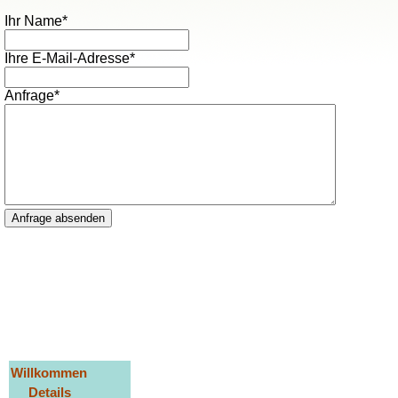
Pflichtfeld
Ihr Name
*
Pflichtfeld
Ihre E-Mail-Adresse
*
Pflichtfeld
Anfrage
*
Anfrage absenden
Navigation
Willkommen
überspringen
Details